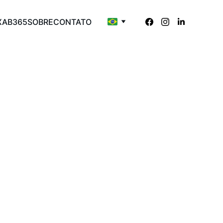
XAB365
SOBRE
CONTATO