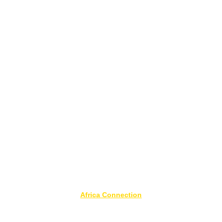
CONTACT:
WhatsApp: 
E-mail: 
Tél.
:
31 - 5131
Festival de Arte-Cultura Africana e 
Afrobrasileira
Africa Connection
RECEVEZ TOUTES LES NOUVEAUTÉS DE 