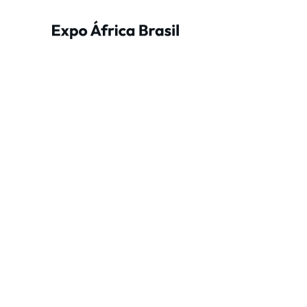
Sejam bem-vindos à EXPO ÁFRICA BRASIL!
Formulário exclusivo para patrocinadores — 